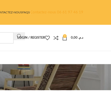
Contactez-nous 06 61 97 46 19
NTACTEZ-NOUS
FAQS
0
LOGIN / REGISTER
0,00
د.م.