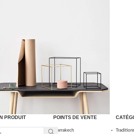
N PRODUIT
POINTS DE VENTE
CATÉG
Kitchen
Marrakech
Tradition
eo uteu ullamcorper