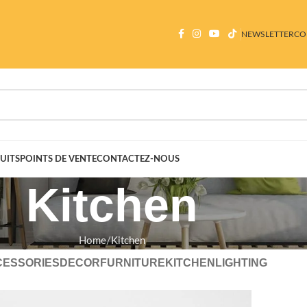
NEWSLETTER
CO
UITS
POINTS DE VENTE
CONTACTEZ-NOUS
Kitchen
Home
Kitchen
CESSORIES
DECOR
FURNITURE
KITCHEN
LIGHTING