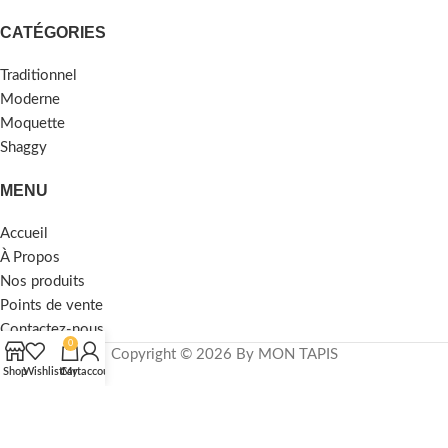
CATÉGORIES
Traditionnel
Moderne
Moquette
Shaggy
MENU
Accueil
À Propos
Nos produits
Points de vente
Contactez-nous
0
Copyright © 2026 By MON TAPIS
Shop
Wishlist
Cart
My account