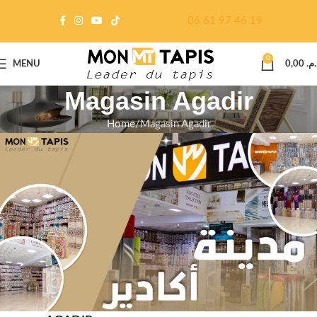
06 61 97 46 19
0
MENU
0,00
د.م
Magasin Agadir
Home
Magasin Agadir