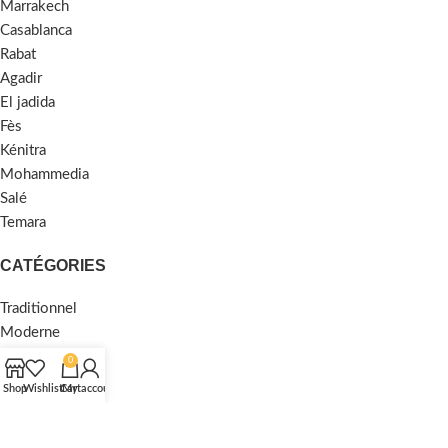
Marrakech
Casablanca
Rabat
Agadir
El jadida
Fès
Kénitra
Mohammedia
Salé
Temara
CATÉGORIES
Traditionnel
Moderne
Moquette
0
Shaggy
Shop
Wishlist
Cart
My account
MENU