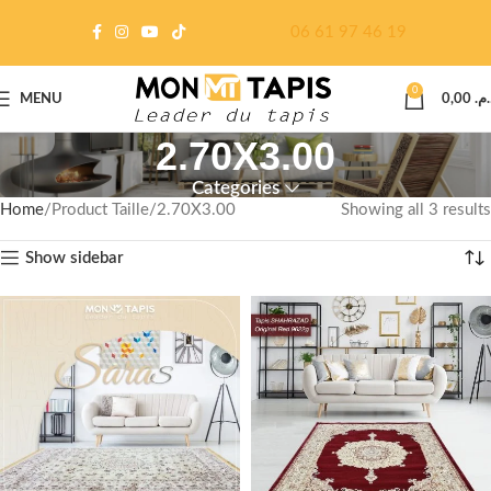
06 61 97 46 19
0
MENU
0,00
د.م
2.70X3.00
Categories
Home
Product Taille
2.70X3.00
Showing all 3 results
Show sidebar