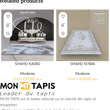
Related products
SHAHD KA08D
SHAHD N768A
Moderne
Moderne
From
237,60
د.م.
From
1.650,00
د.م.
MON TAPIS est le leader national sur le marché des tapis et
moquettes