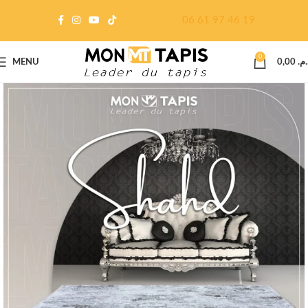
06 61 97 46 19
0
MENU
0,00
د.م