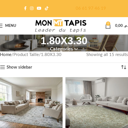
06 61 97 46 19
0
MENU
0,00
د.م
1.80X3.30
Categories
Home
Product Taille
1.80X3.30
Showing all 15 results
Show sidebar