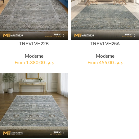
TREVI VH22B
TREVI VH26A
Moderne
Moderne
From
1.380,00
د.م.
From
455,00
د.م.