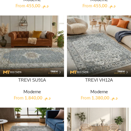
From
455,00
د.م.
From
455,00
د.م.
TREVI SU91A
TREVI VH12A
Moderne
Moderne
From
1.840,00
د.م.
From
1.380,00
د.م.