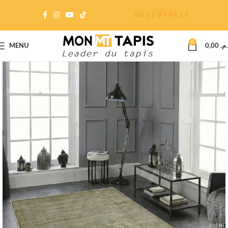
06 61 97 46 19
0
MENU
0,00
د.م