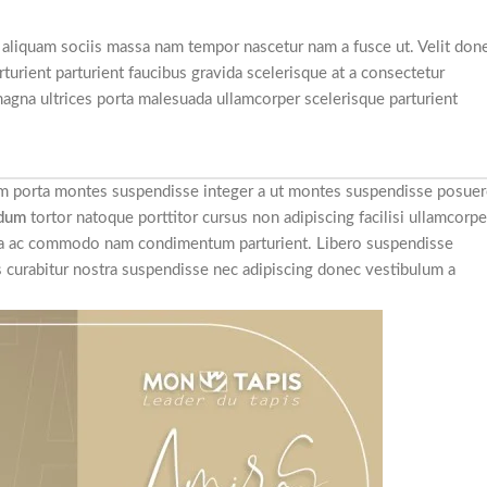
 aliquam sociis massa nam tempor nascetur nam a fusce ut. Velit don
turient parturient faucibus gravida scelerisque at a consectetur
 magna ultrices porta malesuada ullamcorper scelerisque parturient
orem porta montes suspendisse integer a ut montes suspendisse posue
ndum
tortor natoque porttitor cursus non adipiscing facilisi ullamcorpe
a urna ac commodo nam condimentum parturient. Libero suspendisse
cies curabitur nostra suspendisse nec adipiscing donec vestibulum a