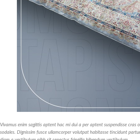
Vivamus enim sagittis aptent hac mi dui a per aptent suspendisse cras
sodales. Dignissim fusce ullamcorper volutpat habitasse tincidunt parturie
diam a vestibulum nibh sit senectus fringilla bibendum vestibulum.