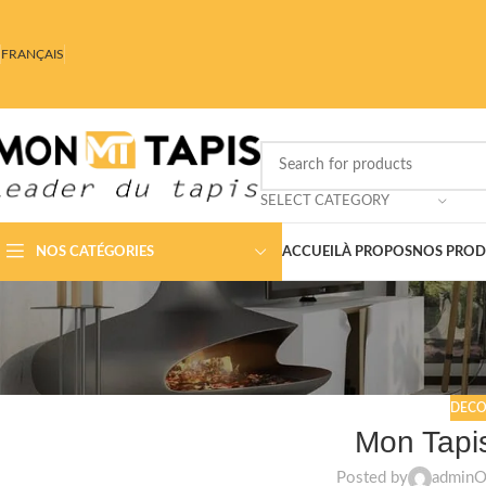
FRANÇAIS
SELECT CATEGORY
NOS CATÉGORIES
ACCUEIL
À PROPOS
NOS PROD
DECO
Mon Tapi
Posted by
admin
O