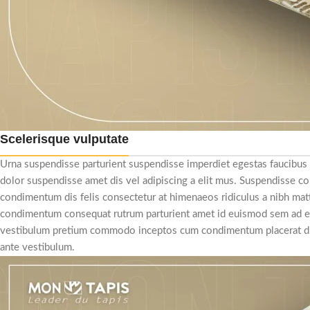
Scelerisque vulputate
Urna suspendisse parturient suspendisse imperdiet egestas faucibus a
dolor suspendisse amet dis vel adipiscing a elit mus. Suspendisse
condimentum dis felis consectetur at himenaeos ridiculus a nibh matt
condimentum consequat rutrum parturient amet id euismod sem ad era
vestibulum pretium commodo inceptos cum condimentum placerat diam 
ante vestibulum.