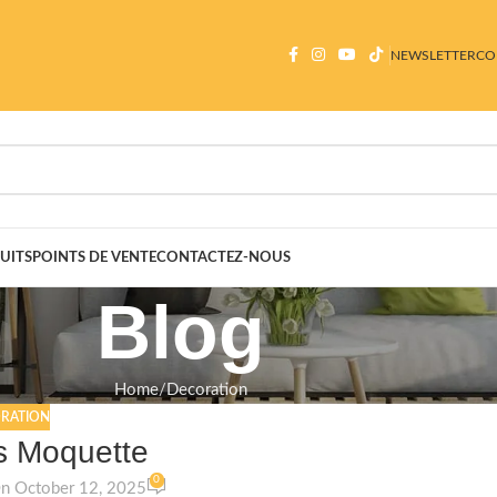
NEWSLETTER
CO
UITS
POINTS DE VENTE
CONTACTEZ-NOUS
Blog
Home
Decoration
RATION
s Moquette
0
n October 12, 2025