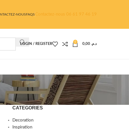
Contactez-nous 06 61 97 46 19
NTACTEZ-NOUS
FAQS
0
LOGIN / REGISTER
0,00
د.م.
CATEGORIES
Decoration
Inspiration