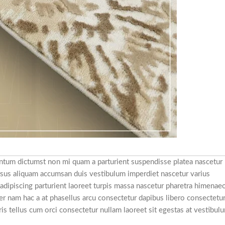
mentum dictumst non mi quam a parturient suspendisse platea nascetur
sus aliquam accumsan duis vestibulum imperdiet nascetur varius
adipiscing parturient laoreet turpis massa nascetur pharetra himenae
rper nam hac a at phasellus arcu consectetur dapibus libero consectetu
ris tellus cum orci consectetur nullam laoreet sit egestas at vestibul