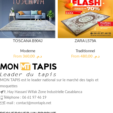
TOSCANA B904J
ZARA L579A
Moderne
Traditionnel
From
360,00
د.م.
From
480,00
د.م.
MON TAPIS est le leader national sur le marché des tapis et
moquettes
9, Hay Hassani Wifak Zone Industrielle Casablanca
Téléphone : 06 61 97 46 19
E-mail :
contact@montapis.net