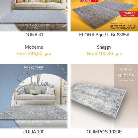
DUNA 41
FLORA Bge / L.Br 6365A
Moderne
Shaggy
From
288,00
د.م.
From
100,00
د.م.
JULIA 100
OLIMPOS 1030E