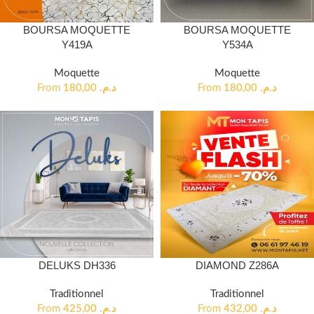
BOURSA MOQUETTE
BOURSA MOQUETTE
Y419A
Y534A
Moquette
Moquette
From
180,00
د.م.
From
180,00
د.م.
DELUKS DH336
DIAMOND Z286A
Traditionnel
Traditionnel
From
425,00
د.م.
From
432,00
د.م.