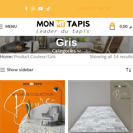
06 61 97 46 19
0
MENU
0,00
د.م
Gris
Categories
Home
Product Couleur
Gris
Showing all 14 results
Show sidebar