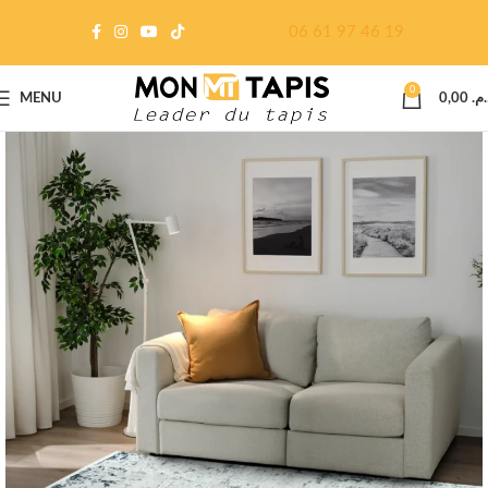
06 61 97 46 19
0
MENU
0,00
د.م