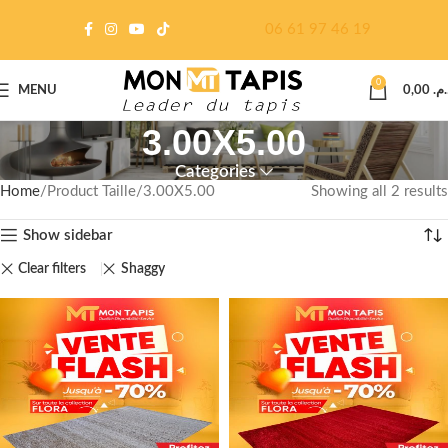
06 61 97 46 19
0
MENU
0,00
د.م
3.00X5.00
Categories
Home
Product Taille
3.00X5.00
Showing all 2 results
Show sidebar
Clear filters
Shaggy