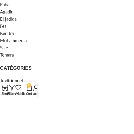
Rabat
Agadir
El jadida
Fès
Kénitra
Mohammedia
Salé
Temara
CATÉGORIES
Traditionnel
0
Moderne
Shop
Filters
Wishlist
Cart
My account
Moquette
Shaggy
MENU
Accueil