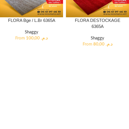
FLORA Bge / L.Br 6365A
FLORA DESTOCKAGE
6365A
Shaggy
From
100,00
د.م.
Shaggy
From
80,00
د.م.