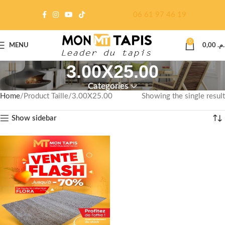
06 61 97 46 19
0
MENU
0,00
د.م
3.00X25.00
Categories
Home
Product Taille
3.00X25.00
Showing the single result
Show sidebar