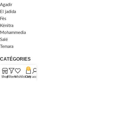
Agadir
El jadida
Fès
Kénitra
Mohammedia
Salé
Temara
CATÉGORIES
0
Traditionnel
Shop
Filters
Wishlist
Cart
My account
Moderne
Moquette
Shaggy
MENU
Accueil
À Propos