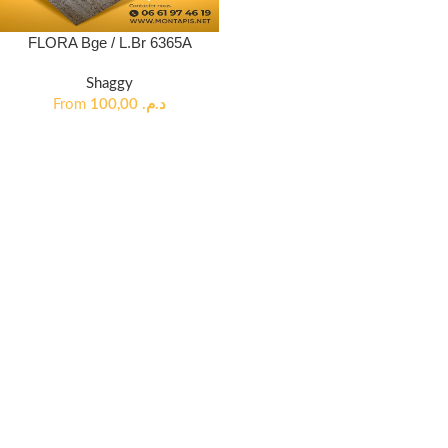
FLORA Bge / L.Br 6365A
Shaggy
From
100,00
د.م.