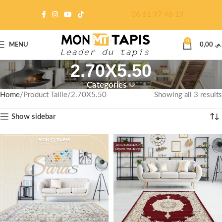
06 61 97 46 19
0
MENU
0,00
د.م
2.70X5.50
Categories
Home
Product Taille
2.70X5.50
Showing all 3 results
Show sidebar