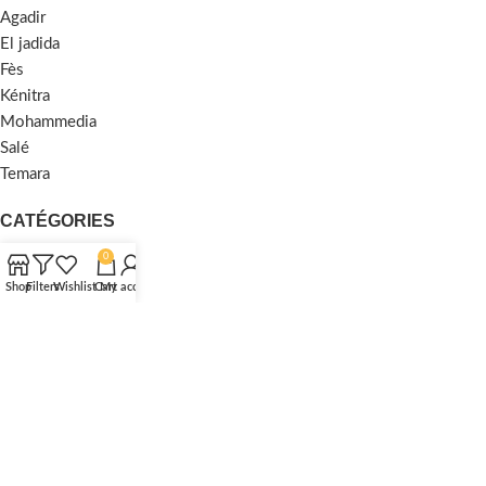
Agadir
El jadida
Fès
Kénitra
Mohammedia
Salé
Temara
CATÉGORIES
0
Traditionnel
Shop
Filters
Wishlist
Cart
My account
Moderne
Moquette
Shaggy
MENU
Accueil
À Propos