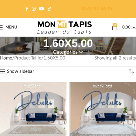
06 61 97 46 19
0
MENU
0,00
د.م
1.60X5.00
Categories
Home
Product Taille
1.60X5.00
Showing all 2 results
Show sidebar