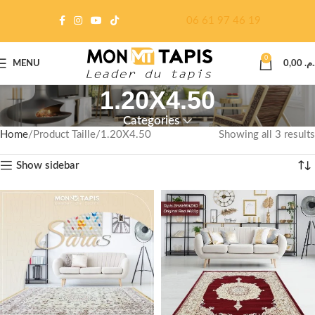
06 61 97 46 19
0
MENU
0,00
د.م
1.20X4.50
Categories
Home
Product Taille
1.20X4.50
Showing all 3 results
Show sidebar