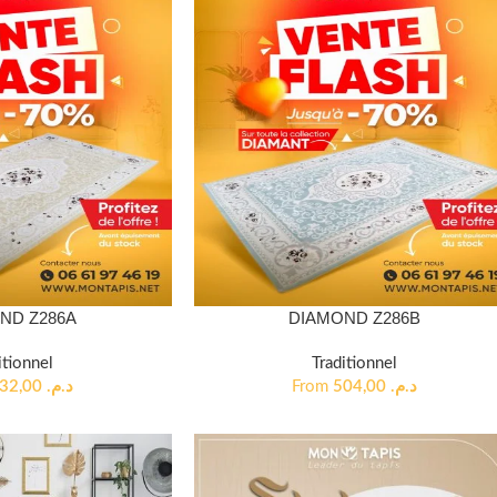
ND Z286A
DIAMOND Z286B
itionnel
Traditionnel
432,00
د.م.
From
504,00
د.م.