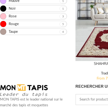
Mauve
1
Noir
1
Rose
3
Rouge
5
Taupe
4
SHAHRA
Trad
From
RECHERCHER U
MON TAPIS est le leader national sur le
marché des tapis et moquettes