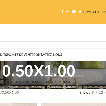
NEWSLETTER
CO
UITS
POINTS DE VENTE
CONTACTEZ-NOUS
0.50X1.00
TRADITIONNEL
MODERNE
SHAGGY
MOQUETTE
39 Products
57 Products
2 Products
2 Products
e
0.50X1.00
Show
9
12