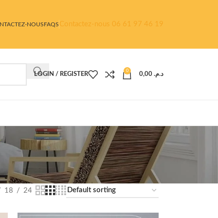
Contactez-nous 06 61 97 46 19
NTACTEZ-NOUS
FAQS
0
LOGIN / REGISTER
0,00
د.م.
18
24