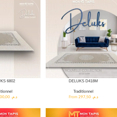
KS 6802
DELUKS D418M
itionnel
Traditionnel
400,00
د.م.
From
297,50
د.م.