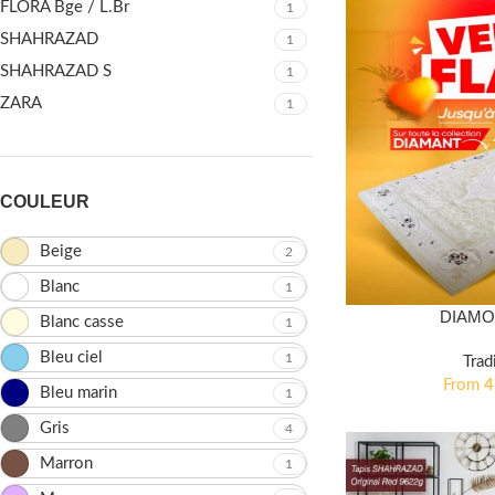
FLORA Bge / L.Br
1
SHAHRAZAD
1
SHAHRAZAD S
1
ZARA
1
COULEUR
Beige
2
Blanc
1
DIAMO
Blanc casse
1
Bleu ciel
1
Trad
From
Bleu marin
1
Gris
4
Marron
1