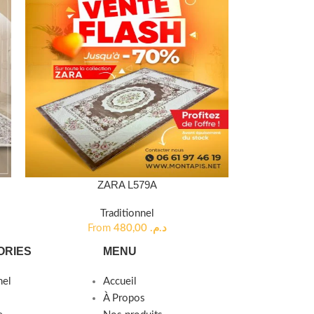
ZARA L579A
Traditionnel
From
480,00
د.م.
ORIES
MENU
nel
Accueil
À Propos