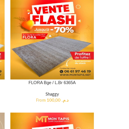
FLORA Bge / L.Br 6365A
Shaggy
From
100,00
د.م.