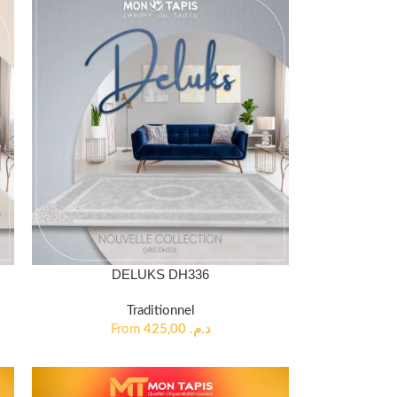
DELUKS DH336
Traditionnel
From
425,00
د.م.