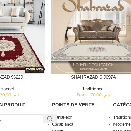
ZAD 9622J
SHAHRAZAD S J697A
itionnel
Traditionnel
720,00
د.م.
From
170,00
د.م.
N PRODUIT
POINTS DE VENTE
CATÉG
Marrakech
Tradition
Casablanca
Moderne