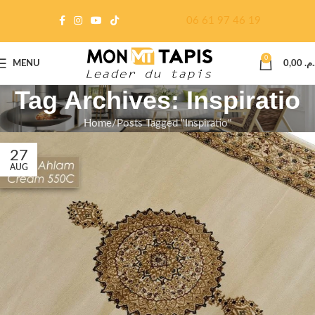
06 61 97 46 19
0
MENU
0,00
د.م
Tag Archives: Inspiratio
Home
Posts Tagged "Inspiratio"
27
AUG