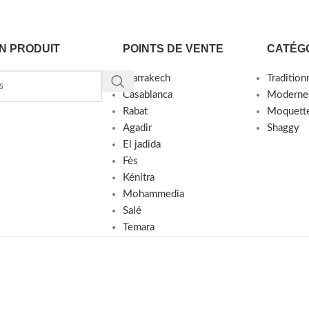
N PRODUIT
POINTS DE VENTE
CATÉG
Marrakech
Tradition
Casablanca
Moderne
Rabat
Moquett
Agadir
Shaggy
El jadida
Fès
Kénitra
Mohammedia
Salé
Temara