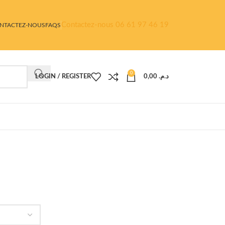
Contactez-nous 06 61 97 46 19
NTACTEZ-NOUS
FAQS
0
LOGIN / REGISTER
0,00
د.م.