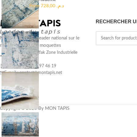
From
728,00
د.م.
RECHERCHER U
MON TAPIS est le leader national sur le
marché des tapis et moquettes
9, Hay Hassani Wifak Zone Industrielle
Casablanca
Téléphone : 06 61 97 46 19
E-mail :
contact@montapis.net
Copyright © 2026 By MON TAPIS