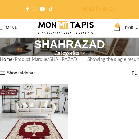
06 61 97 46 19
0
MENU
0,00
د.م
SHAHRAZAD
Categories
Home
Product Marque
SHAHRAZAD
Showing the single result
Show sidebar