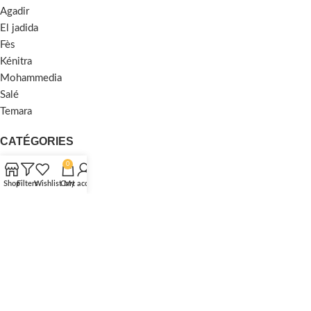
Agadir
El jadida
Fès
Kénitra
Mohammedia
Salé
Temara
CATÉGORIES
0
Traditionnel
Shop
Filters
Wishlist
Cart
My account
Moderne
Moquette
Shaggy
MENU
Accueil
À Propos