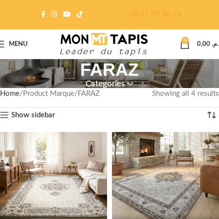
06 61 97 46 19
0
MENU
0,00
د.م
FARAZ
Categories
Home
Product Marque
FARAZ
Showing all 4 results
Show sidebar