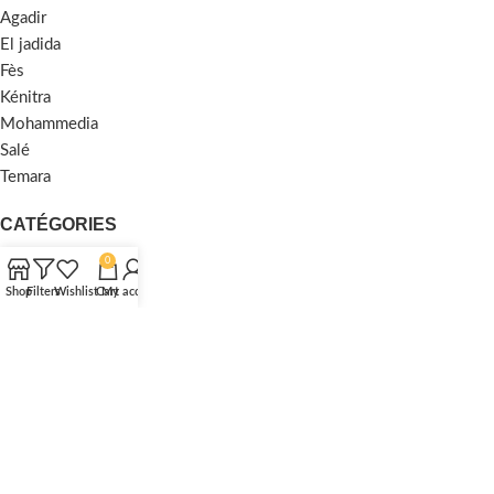
Agadir
El jadida
Fès
Kénitra
Mohammedia
Salé
Temara
CATÉGORIES
0
Traditionnel
Shop
Filters
Wishlist
Cart
My account
Moderne
Moquette
Shaggy
MENU
Accueil
À Propos