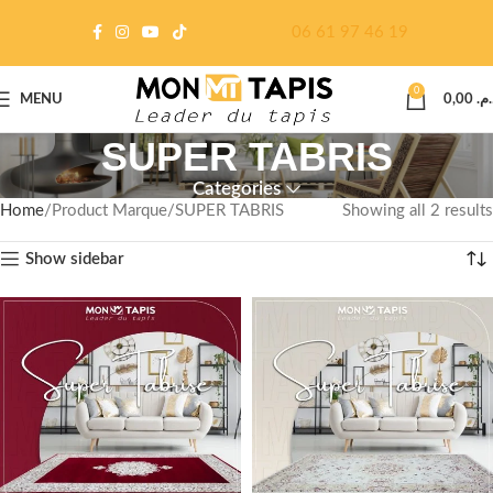
06 61 97 46 19
0
MENU
0,00
د.م
SUPER TABRIS
Categories
Home
Product Marque
SUPER TABRIS
Showing all 2 results
Show sidebar