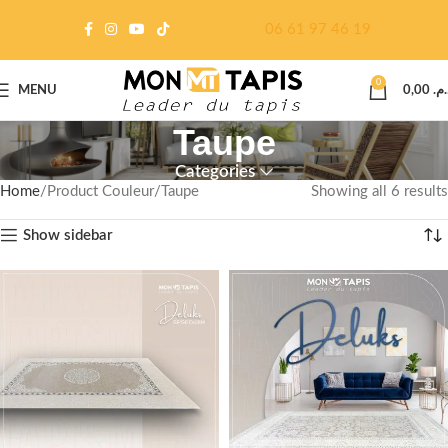
06 61 97 46 19
0
MENU
0,00
د.م
Taupe
Categories
Home
Product Couleur
Taupe
Showing all 6 results
Show sidebar