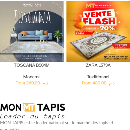
TOSCANA B904M
ZARA L579A
Moderne
Traditionnel
From
360,00
د.م.
From
480,00
د.م.
MON TAPIS est le leader national sur le marché des tapis et
moquettes