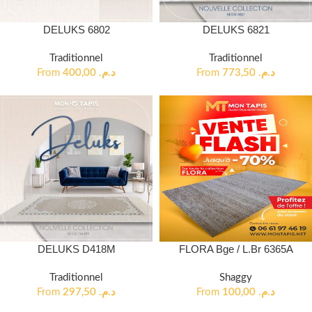
DELUKS 6802
DELUKS 6821
Traditionnel
Traditionnel
From
400,00
د.م.
From
773,50
د.م.
DELUKS D418M
FLORA Bge / L.Br 6365A
Traditionnel
Shaggy
From
297,50
د.م.
From
100,00
د.م.